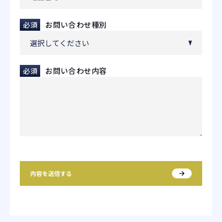
必須
お問い合わせ種別
必須
お問い合わせ内容
If
you
are
a
内容を送信する
human,
ignore
this
field