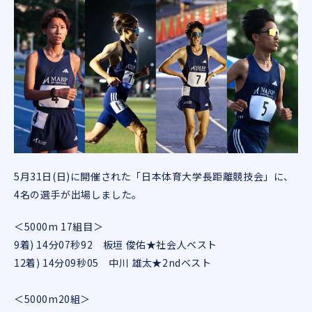
5月31日(日)に開催された「日本体育大学長距離競技会」に、
4名の選手が出場しました。
＜5000m 17組目＞
9着) 14分07秒92 板垣 俊佑★社会人ベスト
12着) 14分09秒05 中川 雄太★2ndベスト
＜5000m20組＞