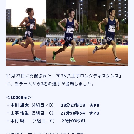
11月22日に開催された「2025 八王子ロングディスタンス」
に、当チームから3名の選手が出場しました。
＜10000m＞
・
中川 雄太
（4組目／D）
28分23秒18 ★PB
・
山平 怜生
（5組目／C）
27分58秒54 ★PB
・
木付 琳
（5組目／C）
29分03秒61