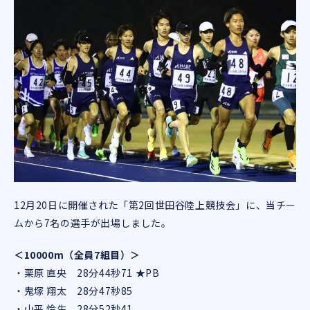
12月20日に開催された「第2回世田谷陸上競技会」に、当チー
ムから7名の選手が出場しました。
＜10000m（全員7組目）＞
・栗原 直央 28分44秒71 ★PB
・鬼塚 翔太 28分47秒85
・山平 怜生 28分52秒41