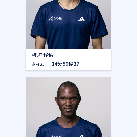
板垣 俊佑
14分50秒27
タイム