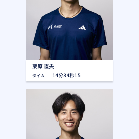
栗原 直央
14分34秒15
タイム