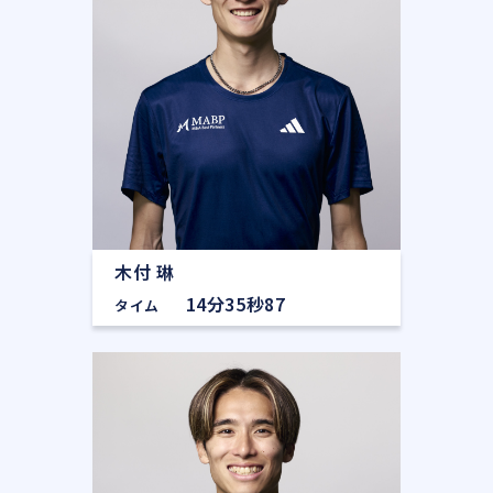
木付 琳
14分35秒87
タイム