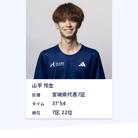
山平 怜生
宮城県代表7区
区間
37'54
タイム
7区 22位
順位