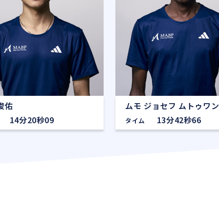
俊佑
ムモ ジョセフ ムトゥワ
14分20秒09
13分42秒66
タイム