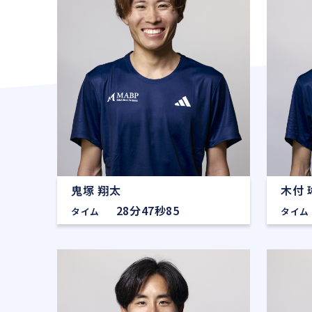
鬼塚 翔太
木付 
28分47秒85
タイム
タイム