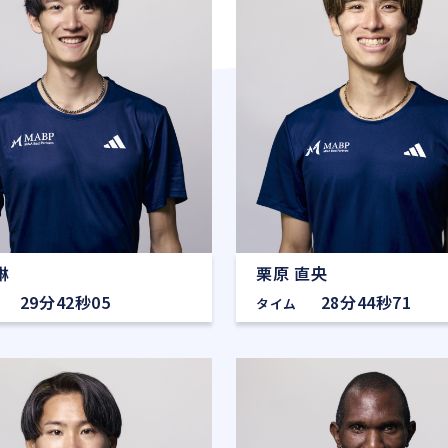
琳
栗原 直央
29分42秒05
28分44秒71
タイム