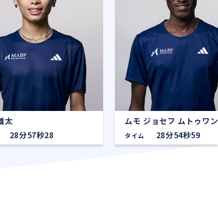
雄太
ムモ ジョセフ ムトゥワ
28分57秒28
28分54秒59
タイム