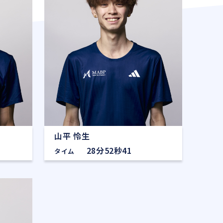
山平 怜生
28分52秒41
タイム