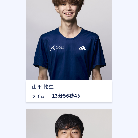
山平 怜生
13分56秒45
タイム