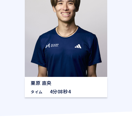
栗原 直央
4分08秒4
タイム