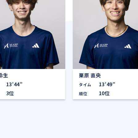
怜生
栗原 直央
13’44”
13’49”
タイム
3位
10位
順位