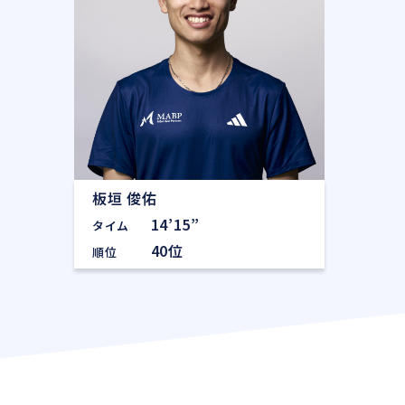
板垣 俊佑
14’15”
タイム
40位
順位