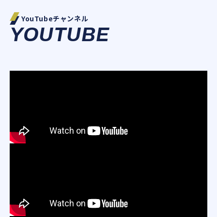
YouTubeチャンネル
YOUTUBE
PARTNER
NEW WAYS
PARTNER
NEW WAYS
SHIP
BEHIND US
SHIP
BEHIND US
FANCLUB
ともに新しい道を切り拓く
誰も走ったことのない道を、
ともに新しい道を切り拓く
誰も走ったことのない道を、
パートナー企業募集！
ともに走ろう
ファンクラブ会員募集中！
パートナー企業募集！
ともに走ろう
詳細について
YouTubeで活動の軌跡を配信中
詳細について
詳細について
YouTubeで活動の軌跡を配信中