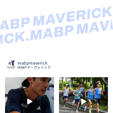
BP MAVERICK.
MABP MAV
ICK.
mabpmaverick
MABPマーヴェリック